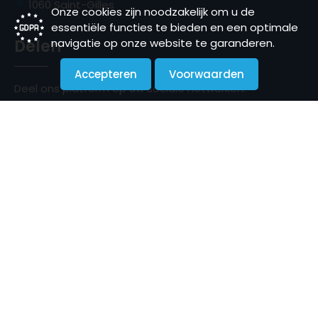
1060 Saint-Gilles
Onze cookies zijn noodzakelijk om u de
essentiële functies te bieden en een optimale
Delen
navigatie op onze website te garanderen.
Accepteren
Voorwaarden
Deel ons platform op uw sociale netwerken.
Nieuwsbrief
Schrijf u gratis in om onze nieuwsberichten te
ontvangen.
Register