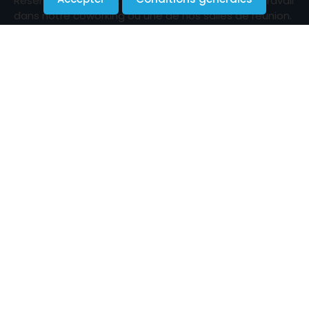
Réservez facilement une ou plusieurs places de travail
dans notre coworking ou une de nos salles de réunion.
Contactez-nous
+32 (0)2 899 84 20
info@citedesassociations.be
Rue Émile Féron 153
1060 Saint-Gilles
Partagez
Partagez notre plateforme sur vos réseaux sociaux.