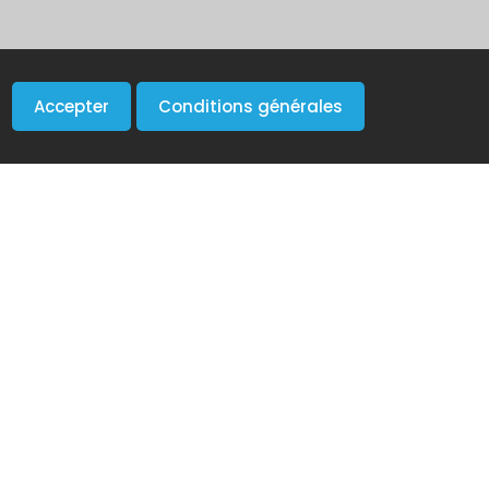
Accepter
Conditions générales
Newsletter
sur vos
Inscrivez-vous gratuitement pour
recevoir nos actualités.