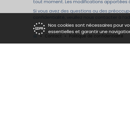
tout moment. Les modifications apportées à 
Si vous avez des questions ou des préoccup
confidentialité, veuillez nous contacter à l’
Nos cookies sont nécessaires pour vo
essentielles et garantir une navigatio
»
Contact
»
Politique de confidentialité
À propos
Con
La Cité Des Associations, pôle
+32
associatif de Bruxelles. Réservez
inf
facilement une ou plusieurs
Rue