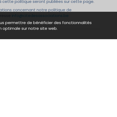
cette politique seront publiées sur cette page.
ations concernant notre politique de
adresse
info@citedesassociations.be
us permettre de bénéficier des fonctionnalités
n optimale sur notre site web.
tactez-nous
Partagez
 (0)2 899 84 20
Partagez notre plateforme 
réseaux sociaux.
o@citedesassociations.be
 Émile Féron 153